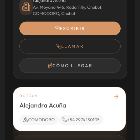
Alejandra Acuña
Av. Moyano 446, Rada Tilly, Chubut,
COMODORO, Chubut
ESCRIBIR
LLAMAR
CÓMO LLEGAR
002309
Alejandra Acuña
COMODORO
+54 2974 130105