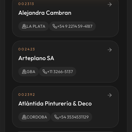
002313
Alejandra Cambran
LA PLATA
+54 9 2214 59-4187
002423
Arteplano SA
GBA
+11 3266-5137
002392
Atlántida Pinturería & Deco
CORDOBA
+54 3534531129